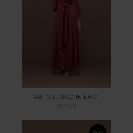
ABITO LUNGO IN RASO
249,00
€
Sold