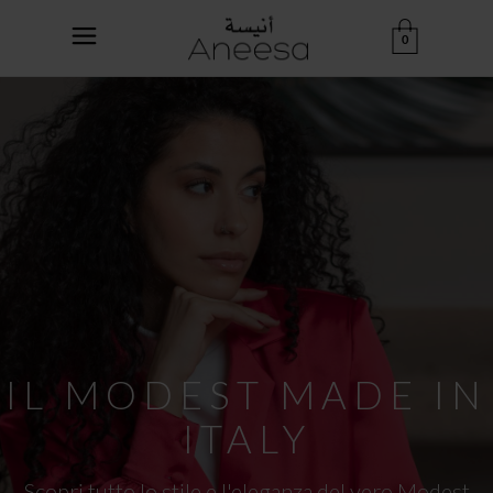
0
IL MODEST MADE IN
ITALY
Scopri tutto lo stile e l'eleganza del vero Modest