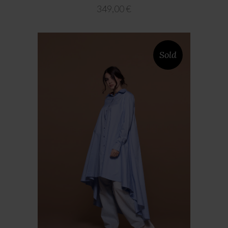
349,00
€
Sold