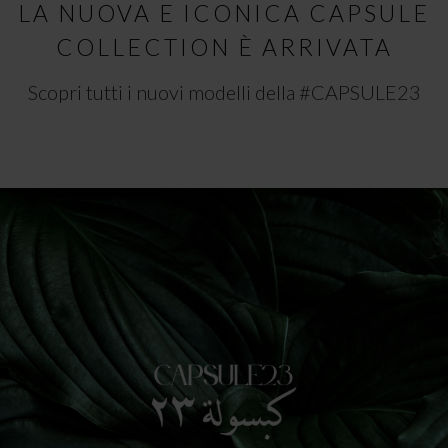
LA NUOVA E ICONICA CAPSULE
COLLECTION È ARRIVATA
Scopri tutti i nuovi modelli della #CAPSULE23