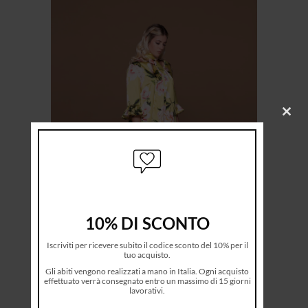
Clos
this
modu
10% DI SCONTO
Iscriviti per ricevere subito il codice sconto del 10% per il
tuo acquisto.
Gli abiti vengono realizzati a mano in Italia. Ogni acquisto
effettuato verrà consegnato entro un massimo di 15 giorni
lavorativi.