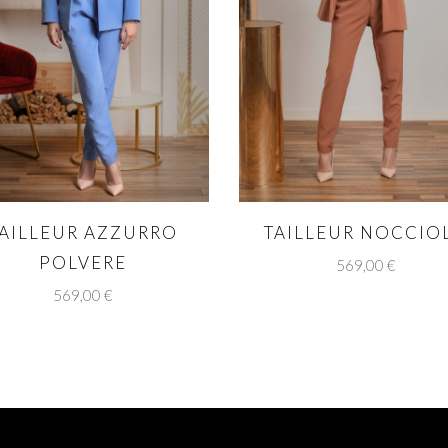
AILLEUR AZZURRO
TAILLEUR NOCCIO
POLVERE
569,00
€
569,00
€